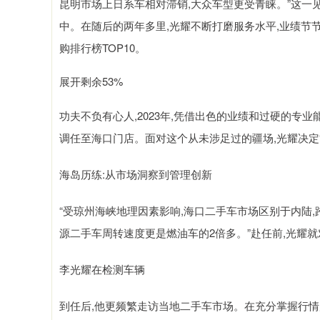
昆明市场上日系车相对滞销,大众车型更受青睐。”这一
中。在随后的两年多里,光耀不断打磨服务水平,业绩节
购排行榜TOP10。
展开剩余53%
功夫不负有心人,2023年,凭借出色的业绩和过硬的专业
调任至海口门店。面对这个从未涉足过的疆场,光耀决定“
海岛历练:从市场洞察到管理创新
“受琼州海峡地理因素影响,海口二手车市场区别于内陆,
源二手车周转速度更是燃油车的2倍多。”赴任前,光耀
李光耀在检测车辆
到任后,他更频繁走访当地二手车市场。在充分掌握行情