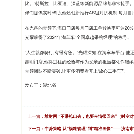
比。“特斯拉、比亚迪、深蓝等新能源品牌都非常抢手。”
伴们提供实时帮助,他还创新推行AB组对抗机制,每月自
在光耀的带领下,海口门店每月门店工单转换率可达20
光耀获得了2024年淘车车“全国卓越采购经理”的称号。
“人生就像骑行,有缓有急。”光耀深知,在淘车车平台,
昆明门店,他将过往的经验与作为父亲的担当都化作继续
带领团队不断突破,让更多消费者开上‘放心二手车’”。
发布于：湖北省
上一篇：
堆财网 “不带枪出去，也要带情报回来”（时空
下一篇：
牛势策略 从“模糊管理”到“精准画像”——济南