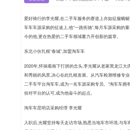
爱好骑行的李光耀,在二手车服务的赛道上亦如征服蜿蜒
车车车源采购的征途上,他“一路疾驰”,每月车源采购的
今的他,更在热爱的二手车领域蓄力开创新的篇章。
东北小伙扎根“春城”,加盟淘车车
2020年,怀揣着南下打拼的念头,李光耀从老家黑龙江
和秀丽的风景,决心在此扎根发展。从汽车检测维修专业
二手车平台淘车车,成为一名车源采购专员。“淘车车拥
份对平台的认可,成为他奋斗的起点。
淘车车昆明店采购经理 李光耀
入职后,光耀坚持每天走访市场,熟悉当地车市环境,与车