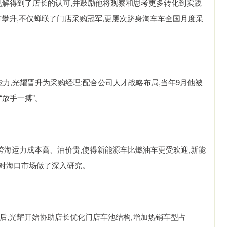
见解得到了店长的认可,并鼓励他将观察和思考更多转化到实践
节攀升,不仅蝉联了门店采购冠军,更屡次跻身淘车车全国月度采
能力,光耀晋升为采购经理;配合公司人才战略布局,当年9月他被
放手一搏”。
跨海运力成本高、油价贵,使得新能源车比燃油车更受欢迎,新能
就对海口市场做了深入研究。
后,光耀开始协助店长优化门店车池结构,增加热销车型占