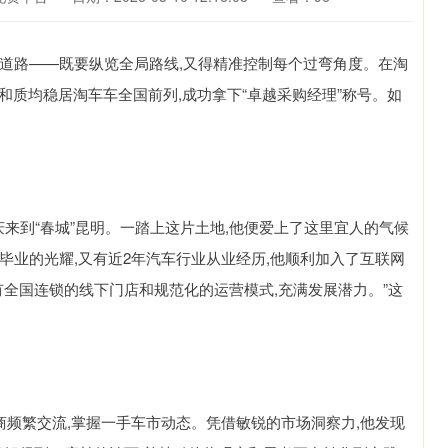
道路——既要纵览全局路线,又得精准控制每个过弯角度。在淘
量和质均稳居淘车车全国前列,成功拿下“卓越采购经理”称号。如
大庆来到“春城”昆明。一踏上这片土地,他便爱上了这里宜人的气候
毕业的光耀,又有近2年汽车行业从业经历,他顺利加入了互联网
有全国连锁的线下门店和规范化的运营模式,充满发展潜力。”这
商频繁交流,掌握一手车市动态。凭借敏锐的市场洞察力,他发现