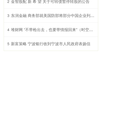
金智股配 新 希 望 关于可转债暂停转股的公告
2
东润金融 商务部就美国防部将部分中国企业列入“中国军事企业清单”事答记者问
3
堆财网 “不带枪出去，也要带情报回来”（时空对话）
4
新富策略 宁波银行收到宁波市人民政府表扬信
5