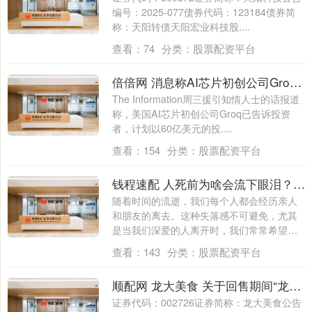
编号：2025-077债券代码：123184债券简
称：天阳转债天阳宏业科技股....
查看：
74
分类：
股票配资平台
倍倍网 消息称AI芯片初创公司Groq在新一轮融资中寻求60亿美元估值
The Information周三援引知情人士的话报道
称，美国AI芯片初创公司Groq已告诉投资
者，计划以60亿美元的投....
查看：
154
分类：
股票配资平台
钱程速配 人死前为啥会流下眼泪？是看到了什么？并非迷信，有一些科学依据_泪水_死亡_亲人
随着时间的流逝，我们每个人都会经历亲人
和朋友的离去。这种失落感不可避免，尤其
是当我们深爱的人离开时，我们常常希望能
够在最....
查看：
143
分类：
股票配资平台
顺配网 龙大美食 关于回售期间“龙大转债”暂停转股的公告
证券代码：002726证券简称：龙大美食公告