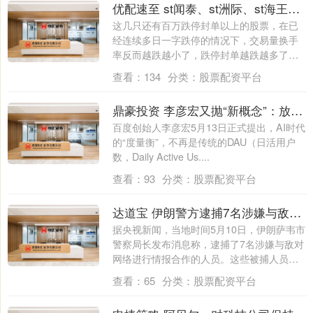
优配速至 st闻泰、st洲际、st海王、st三房、st元道, 它们会直接跌退市吗?
这几只还有百万跌停封单以上的股票，在已
经连续多日一字跌停的情况下，交易量换手
率反而越跌越小了，跌停封单越跌越多了，
这种跌....
查看：
134
分类：
股票配资平台
鼎豪投资 李彦宏又抛“新概念”：放过Token，要用DAA做度量衡
百度创始人李彦宏5月13日正式提出，AI时代
的“度量衡”，不再是传统的DAU（日活用户
数，Daily Active Us....
查看：
93
分类：
股票配资平台
达道宝 伊朗警方逮捕7名涉嫌与敌对网络进行情报合作人员
据央视新闻，当地时间5月10日，伊朗萨韦市
警察局长发布消息称，逮捕了7名涉嫌与敌对
网络进行情报合作的人员。这些被捕人员
涉....
查看：
65
分类：
股票配资平台