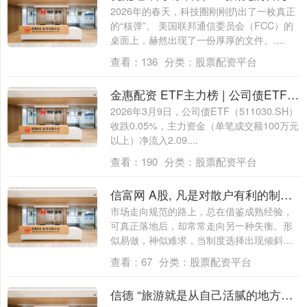
2026年的春天，科技圈刚刚扔出了一枚真正
的“核弹”。 美国联邦通信委员会（FCC）的
桌面上，赫然出现了一份厚厚的文件。....
查看：
136
分类：
股票配资平台
金惠配资 ETF主力榜 | 公司债ETF(511030)主力资金净流入2.09亿元，居全市场第一梯队-20260309
2026年3月9日，公司债ETF（511030.SH）
收跌0.05%，主力资金（单笔成交额100万元
以上）净流入2.09....
查看：
190
分类：
股票配资平台
信富网 A股, 凡是对散户有利的制度, 一个没有学过来, 因为人家强调国情
市场走向规范的路上，总在借鉴成熟经验，
可真正落地后，却常常走向另一种失衡。形
似易做，神似难求，当制度选择出现倾斜，
生态便....
查看：
67
分类：
股票配资平台
信德 “旅游就是从自己活腻的地方去别人活腻的地方？”王志文犀利发问，嘉恒小包团用文化沉浸给出答案