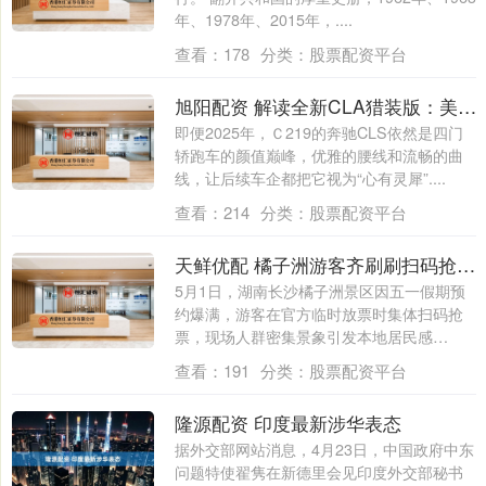
年、1978年、2015年，....
查看：
178
分类：
股票配资平台
旭阳配资 解读全新CLA猎装版：美感大于实用，最智能的奔驰成为品牌独苗_mm_Brake_玻璃
即便2025年，Ｃ219的奔驰CLS依然是四门
轿跑车的颜值巅峰，优雅的腰线和流畅的曲
线，让后续车企都把它视为“心有灵犀”....
查看：
214
分类：
股票配资平台
天鲜优配 橘子洲游客齐刷刷扫码抢票太震撼
5月1日，湖南长沙橘子洲景区因五一假期预
约爆满，游客在官方临时放票时集体扫码抢
票，现场人群密集景象引发本地居民感
叹。....
查看：
191
分类：
股票配资平台
隆源配资 印度最新涉华表态
据外交部网站消息，4月23日，中国政府中东
问题特使翟隽在新德里会见印度外交部秘书