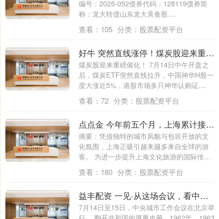
编号：2025-052债券代码：128119债券简
称：龙大转债山东龙大美食股....
查看：
105
分类：
股票配资平台
好牛 突然直线涨停！煤炭股迎来重磅催化！
煤炭股迎来重磅催化！ 7月14日中午开盘之
后，煤炭ETF突然直线拉升，中国神华H股一
度大涨近5%，港股市场多只神华认购证....
查看：
72
分类：
股票配资平台
点点金 今年前五个月，上海累计接待入境游客超3396万人次！“这里是上海”文旅口号焕新发布
摘要：凭借独特的城市风貌与包容开放的文
化氛围，上海正吸引越来越多来自全球的游
客。 为进一步提升上海文化旅游的国际传播
力，....
查看：
180
分类：
股票配资平台
益丰配资 一见·从这场会议，看中国城市工作的变与不变
7月14日至15日，中央城市工作会议在北京举
行。 翻开共和国的厚重史册，1962年、1963