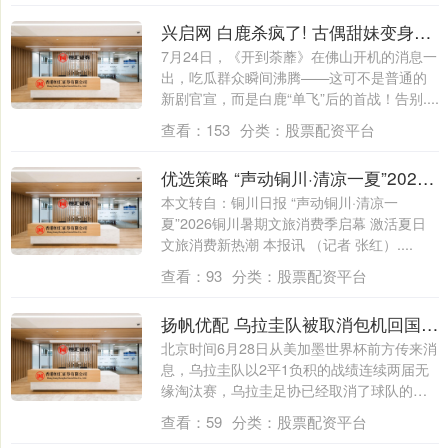
兴启网 白鹿杀疯了! 古偶甜妹变身90年代复仇大女主，这次真的不一样
7月24日，《开到荼蘼》在佛山开机的消息一
出，吃瓜群众瞬间沸腾——这可不是普通的
新剧官宣，而是白鹿“单飞”后的首战！告别....
查看：
153
分类：
股票配资平台
优选策略 “声动铜川·清凉一夏”2026铜川暑期文旅消费季启幕
本文转自：铜川日报 “声动铜川·清凉一
夏”2026铜川暑期文旅消费季启幕 激活夏日
文旅消费新热潮 本报讯 （记者 张红）....
查看：
93
分类：
股票配资平台
扬帆优配 乌拉圭队被取消包机回国待遇，队员自行搭乘航班返回
北京时间6月28日从美加墨世界杯前方传来消
息，乌拉圭队以2平1负积的战绩连续两届无
缘淘汰赛，乌拉圭足协已经取消了球队的
集....
查看：
59
分类：
股票配资平台