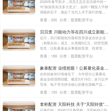
2026年春节前夕，演员王志文在访谈中的一
句"旅游其实没多大意义"，如同一颗投入平静
湖面的石子，激起了当代人关于旅行的集....
查看：
205
分类：
股票配资平台
贝贝查 川能动力等在四川成立新能创兴股权投资基金
近日，四川新能创兴股权投资基金合伙企业
（有限合伙）成立，出资额5亿元，经营范围
包含：以私募基金从事股权投资、投资管
理、资....
查看：
189
分类：
股票配资平台
象泰配资 业绩抢眼！公募量化基金发行频出“爆款”
在科技板块行情催化下，今年部分公募量化
基金业绩强势回暖。截至5月19日，多只以半
导体、电子等为持仓核心的量化策略产品年
内....
查看：
193
分类：
股票配资平台
拿柜配资 天阳科技 关于“天阳转债”即将停止转股暨赎回前最后一个交易日的重要提示性公告
证券代码：300872证券简称：天阳科技公告