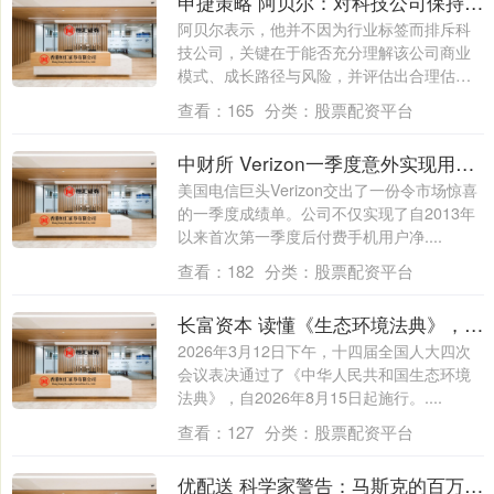
申捷策略 阿贝尔：对科技公司保持开放但谨慎态度
阿贝尔表示，他并不因为行业标签而排斥科
技公司，关键在于能否充分理解该公司商业
模式、成长路径与风险，并评估出合理估值
与安全....
查看：
165
分类：
股票配资平台
中财所 Verizon一季度意外实现用户正增长，上调全年业绩指引
美国电信巨头Verizon交出了一份令市场惊喜
的一季度成绩单。公司不仅实现了自2013年
以来首次第一季度后付费手机用户净....
查看：
182
分类：
股票配资平台
长富资本 读懂《生态环境法典》，从这些“热词”开始
2026年3月12日下午，十四届全国人大四次
会议表决通过了《中华人民共和国生态环境
法典》，自2026年8月15日起施行。....
查看：
127
分类：
股票配资平台
优配送 科学家警告：马斯克的百万颗卫星计划，或将人类永远困在地球