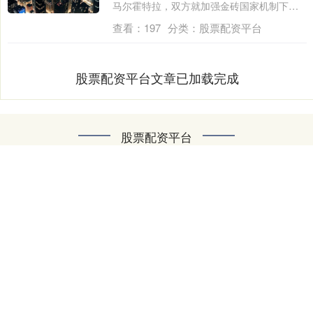
马尔霍特拉，双方就加强金砖国家机制下合
作....
查看：
197
分类：
股票配资平台
股票配资平台文章已加载完成
股票配资平台
配资平台|股票配资平台|淘配网|股票配资行情|配资炒股开户杭
州网上配资是一家专业的金融服务平台，致力于为广大投资者
提供便捷、安全的股票配资服务。我们依托杭州优越的金融环
境，结合先进的互联网技术，为用户打造高效透明的配资流
程，帮助投资者快速提升资金使用效率，抓住市场机会。平台
拥有专业团队和严格风控体系，保障资金安全，同时提供多样
化的配资方案，满足不同投资需求。选择杭州网上配资，让您
的投资更轻松、更高效！