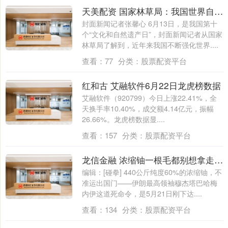
天美配资 国家林草局：我国世界自然遗产保护状况持续提升
封面新闻记者张馨心 6月13日，是我国第十
个“文化和自然遗产日”，封面新闻记者从国家
林草局了解到，近年来我国不断强化世界....
查看：
77
分类：
股票配资平台
红和古 艾融软件6月22日龙虎榜数据
艾融软件（920799）今日上涨22.41%，全
天换手率10.40%，成交额4.14亿元，振幅
26.66%。龙虎榜数据显....
查看：
157
分类：
股票配资平台
龙信金融 浓缩铀一根毛都别想拿走！伊朗这回把话说绝，美俄谁的面子都不给
编辑：[碰拳] 440公斤纯度60%的浓缩铀，不
准运出国门——伊朗最高领袖穆杰塔巴哈梅
内伊这道死命令，是5月21日刚下达....
查看：
134
分类：
股票配资平台