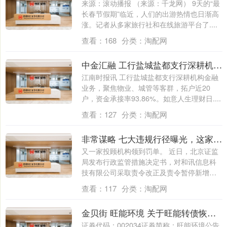
来源：滚动播报 （来源：千龙网） 9天的“最
长春节假期”临近，人们的出游热情也日渐高
涨。记者从多家旅行社和在线旅游平台了....
查看：
168
分类：
淘配网
中金汇融 工行盐城盐都支行深耕机构金融业务主赛道
江南时报讯 工行盐城盐都支行深耕机构金融
业务，聚焦物业、城管等客群，拓户近20
户，资金承接率93.86%。如意人生理财日....
查看：
127
分类：
淘配网
非常谋略 七大违规行径曝光，这家投顾机构再收罚单！
又一家投顾机构领到罚单。 近日，北京证监
局发布行政监管措施决定书，对和讯信息科
技有限公司采取责令改正及责令暂停新增客
户6....
查看：
117
分类：
淘配网
金贝街 旺能环境 关于旺能转债恢复转股的提示性公告
证券代码：002034证券简称：旺能环境公告