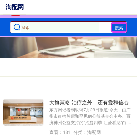
淘配网
搜索
大旗策略 治疗之外，还有爱和信心！上海的这场夏令营，让白血病患儿找回笑容
东方网记者刘轶琳7月29日报道:今天，由广
州市红棉肿瘤和罕见病公益基金会主办、百
济神州公益支持的“治愈四季·让爱看见”白....
查看：
181
分类：
淘配网