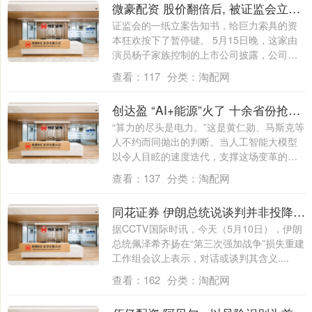
微豪配资 股价翻倍后, 被证监会立案! 巨力索具的“航天故事”讲不下去了
证监会的一纸立案告知书，给巨力索具的资
本狂欢按下了暂停键。 5月15日晚，这家由
演员杨子家族控制的上市公司披露，公司已
被....
查看：
117
分类：
淘配网
创达盈 “AI+能源”火了 十余省份抢跑，绿电直连落地还差几步？
“算力的尽头是电力。”这是黄仁勋、马斯克等
人不约而同抛出的判断。当人工智能大模型
以令人目眩的速度迭代，支撑这场变革的不
仅....
查看：
137
分类：
淘配网
同花证券 伊朗总统说谈判并非投降或撤退
据CCTV国际时讯，今天（5月10日），伊朗
总统佩泽希齐扬在“第三次强加战争”损失重建
工作组会议上表示，对话或谈判其含义....
查看：
162
分类：
淘配网