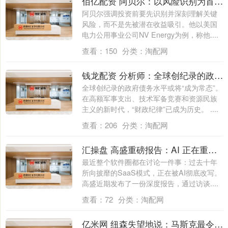
佰亿配资 阿贝尔：以风险识别为首要的尽职调查方法
阿贝尔强调投资前要先识别并深刻理解关键
风险，而不是先被潜在收益吸引。他以美国
电力公用事业公司NV Energy为例，称他....
查看：
150
分类：
淘配网
钱龙配资 分析师：全球创纪录的政府债务水平或将“成为常态”
全球创纪录的政府债务水平或将“成为常态”。
在高额军事支出、技术军备竞赛和资源民族
主义的新时代，“财政纪律”已成为历史。 ....
查看：
206
分类：
淘配网
汇操盘 高盛重磅报告：AI 正在重写软件行业，旧护城河崩塌，新赢家已浮出水面
最近整个软件圈都在讨论一件事：过去十年
所向披靡的SaaS模式，正在被AI彻底改写。
高盛近期发布了一份深度报告，通过访谈....
查看：
72
分类：
淘配网
亿米网 纽森失望地说：马斯克最令人遗憾，说加州的环境成就了马斯克，他最支持马