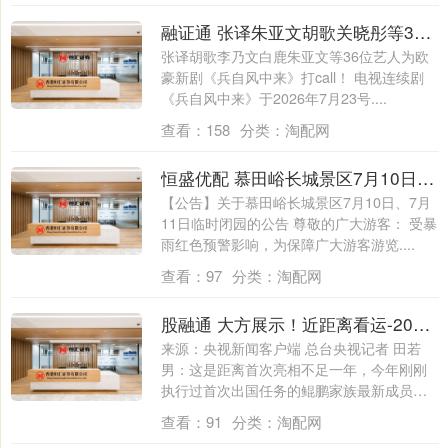
融证通 张译朱亚文胡歌关晓彤等36位大咖为欧豪新剧《兵自风中来》打call
张译胡歌李乃文白鹿朱亚文等36位艺人为欧
豪新剧《兵自风中来》打call！ 电视连续剧
《兵自风中来》于2026年7月23号....
查看：
158
分类：
淘配网
恒盛优配 慕田峪长城景区7月10日、7月11日临时闭园
【公告】关于慕田峪长城景区7月10日、7月
11日临时闭园的公告 尊敬的广大游客： 受暴
雨红色预警影响，为保障广大游客游览....
查看：
97
分类：
淘配网
股融通 大方展示！近距离看运-20B“中国心”细节拉满
来源：央视新闻客户端 总台央视记者 田若
男：这是距离首次亮相不足一年，今年刚刚
执行过首次出国任务的鲲鹏家族最新成员
运-2....
查看：
91
分类：
淘配网