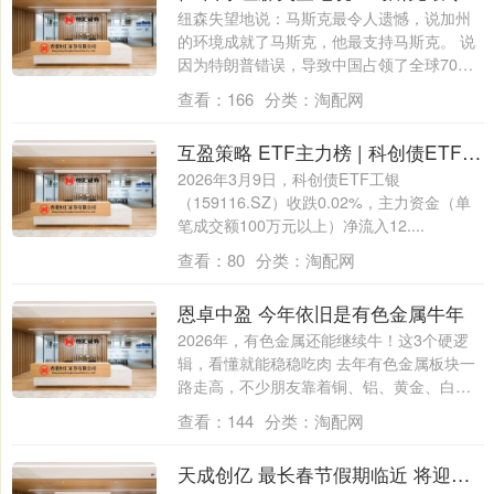
纽森失望地说：马斯克最令人遗憾，说加州
的环境成就了马斯克，他最支持马斯克。 说
因为特朗普错误，导致中国占领了全球70%
电....
查看：
166
分类：
淘配网
互盈策略 ETF主力榜 | 科创债ETF工银(159116)主力资金净流入12.33亿元，居可比基金前3-20260309
2026年3月9日，科创债ETF工银
（159116.SZ）收跌0.02%，主力资金（单
笔成交额100万元以上）净流入12....
查看：
80
分类：
淘配网
恩卓中盈 今年依旧是有色金属牛年
2026年，有色金属还能继续牛！这3个硬逻
辑，看懂就能稳稳吃肉 去年有色金属板块一
路走高，不少朋友靠着铜、铝、黄金、白
银....
查看：
144
分类：
淘配网
天成创亿 最长春节假期临近 将迎火热“春节档”旅游市场