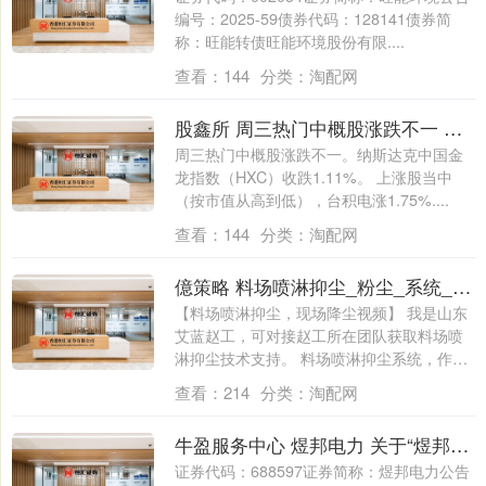
编号：2025-59债券代码：128141债券简
称：旺能转债旺能环境股份有限....
查看：
144
分类：
淘配网
股鑫所 周三热门中概股涨跌不一 富途控股涨909%，阿里巴巴跌385%
周三热门中概股涨跌不一。纳斯达克中国金
龙指数（HXC）收跌1.11%。 上涨股当中
（按市值从高到低），台积电涨1.75%....
查看：
144
分类：
淘配网
億策略 料场喷淋抑尘_粉尘_系统_控制
【料场喷淋抑尘，现场降尘视频】 我是山东
艾蓝赵工，可对接赵工所在团队获取料场喷
淋抑尘技术支持。 料场喷淋抑尘系统，作为
现....
查看：
214
分类：
淘配网
牛盈服务中心 煜邦电力 关于“煜邦转债”付息的公告
证券代码：688597证券简称：煜邦电力公告