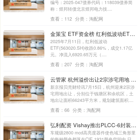
编号：2025-047债券代码：118039债券简
称：煜邦转债北京煜邦电力技....
查看：
112
分类：
淘配网
金策宝 ETF资金榜 红利低波动ETF(563020)：净流入692065万元，居可比基金前二-20250711
2025年7月11日，红利低波动
ETF(563020.SH)收跌0.86%，成交1.17亿
元。净流入6920.65万元（....
查看：
207
分类：
淘配网
云管家 杭州溢价出让2宗涉宅用地 总成交价2986亿
新京报贝壳财经讯7月15日，杭州迎来2宗涉
宅用地出让，分别位于钱塘区和余杭区，土
地出让面积66243平方米，规划建筑面积....
查看：
66
分类：
淘配网
弘利配资 Vishay推出PLCC-6封装RGB LED通过独立控制红色、绿色和蓝色芯片实现宽色域_器件_AllnGaP_高亮度
车规级2800 mcd高亮度器件使色域三角形里
的每种颜色都落在CIE 1931颜色空间中 日