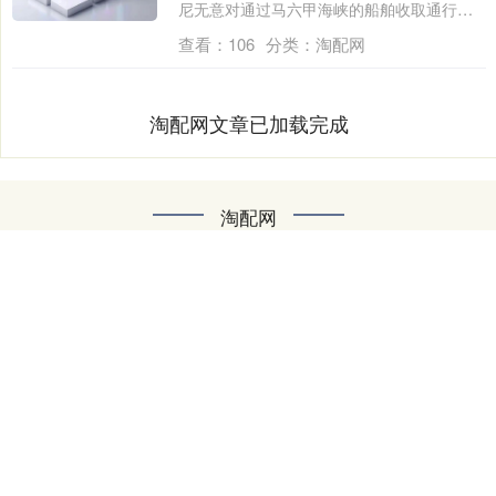
尼无意对通过马六甲海峡的船舶收取通行
费。 ....
查看：
106
分类：
淘配网
淘配网文章已加载完成
淘配网
配资平台|股票配资平台|淘配网|股票配资行情|配资炒股开户杭
州网上配资是一家专业的金融服务平台，致力于为广大投资者
提供便捷、安全的股票配资服务。我们依托杭州优越的金融环
境，结合先进的互联网技术，为用户打造高效透明的配资流
程，帮助投资者快速提升资金使用效率，抓住市场机会。平台
拥有专业团队和严格风控体系，保障资金安全，同时提供多样
化的配资方案，满足不同投资需求。选择杭州网上配资，让您
的投资更轻松、更高效！