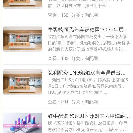
前，威世科技宣布，推出用于车....
查看：
162
分类：
淘配网
牛客栈 零跑汽车获德国“2025年度经销商满意度报告”最佳新品牌_市场_用户_全球
零跑汽车近期在德国市场交出了一份令人瞩
目的“期中答卷”，凭借独特的品牌魅力与持续
的创新能力获得了当地市场和权威机构的双
重....
查看：
182
分类：
淘配网
弘利配资 LNG船舶双向会遇进出港加注在广州港落地
中新网广州5月2日电 (郭军 陈秀慧 上官信)5
月2日，广州港出海航道42号浮以南航段，
LNG(液化天然气)加注船“海洋....
查看：
204
分类：
淘配网
好牛配资 印尼财长想对马六甲海峡收费，三国回应
据《环球时报》援引路透社24日报道，印尼
财政部长普尔巴亚尤迪萨德瓦当日表示，印