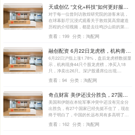
天成创亿 “文化+科技”如何更好服务人民丨天府新视界
对于每一位曾到访敦煌研究院的游客来说，
在球幕影厅沉浸式观看关于敦煌莫高窟建造
历程的介绍视频，都是去往鸣沙山前的第一
站科普....
查看：
199
分类：
淘配网
融创配资 6月22日龙虎榜，机构青睐这18股
6月22日沪指上涨1.78%，盘后龙虎榜数据显
示，机构现身44只个股龙虎榜，净买入18
只，净卖出26只。深沪股通席位出现....
查看：
94
分类：
淘配网
奇点财富 美伊还没分胜负，27国先挺不住，现在终于明白，中方布局有多高明
美国和伊朗在本轮军事冲突中还没有完全分
出胜负，有27个国家已经先挺不住了，现在
终于明白了，中国的长远布局有多高明了。
截....
查看：
162
分类：
淘配网