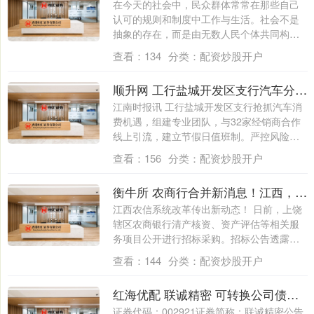
在今天的社会中，民众群体常常在那些自己
认可的规则和制度中工作与生活。社会不是
抽象的存在，而是由无数人民个体共同构成
的整体....
查看：
134
分类：
配资炒股开户
顺升网 工行盐城开发区支行汽车分期业务成绩亮丽
江南时报讯 工行盐城开发区支行抢抓汽车消
费机遇，组建专业团队，与32家经销商合作
线上引流，建立节假日值班制。严控风险，
加....
查看：
156
分类：
配资炒股开户
衡牛所 农商行合并新消息！江西，迈出第一步！
江西农信系统改革传出新动态！ 日前，上饶
辖区农商银行清产核资、资产评估等相关服
务项目公开进行招标采购。招标公告透露，
该项....
查看：
144
分类：
配资炒股开户
红海优配 联诚精密 可转换公司债券2025年付息公告
证券代码：002921证券简称：联诚精密公告