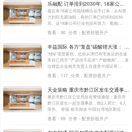
乐融配 订单排到2030年, 18家公司亮底牌, 合同负债成业绩保障
最近有18家公司陆续晒出在手订单，从AI算
力到巨无霸油轮，有的订单已经排到2030
后。这18家公司行业包括AI算力、船舶....
查看：
90
分类：
配资炒股开户
丰益国际 各方“复盘”碳酸锂大涨： 供应端扰动重重 下游需求旺盛
“锂矿现货紧俏，此前从津巴布韦发运的在途
库存已用尽”“产品供不应求”“产能饱和”……多
位锂盐企业相关负责人在接受中国证券....
查看：
117
分类：
配资炒股开户
天金策略 重庆市黔江区发生交通事故致2人死亡6人受伤
重庆市黔江区公安局发布警情通报：重庆市
黔江区发生一起交通事故，致2人死亡、6人
受伤。 举报 相关阅读 中国台湾地区附近
发....
查看：
69
分类：
配资炒股开户