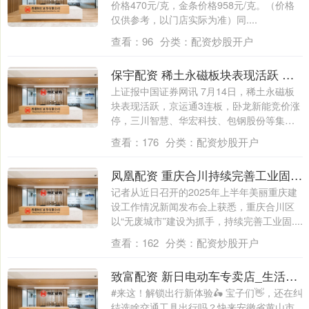
价格470元/克，金条价格958元/克。（价格
仅供参考，以门店实际为准）同....
查看：
96
分类：
配资炒股开户
保宇配资 稀土永磁板块表现活跃 京运通3连板
上证报中国证券网讯 7月14日，稀土永磁板
块表现活跃，京运通3连板，卧龙新能竞价涨
停，三川智慧、华宏科技、包钢股份等集
体....
查看：
176
分类：
配资炒股开户
凤凰配资 重庆合川持续完善工业固体废物处置体系
记者从近日召开的2025年上半年美丽重庆建
设工作情况新闻发布会上获悉，重庆合川区
以“无废城市”建设为抓手，持续完善工业固....
查看：
162
分类：
配资炒股开户
致富配资 新日电动车专卖店_生活_载货_徽州区
#来这！解锁出行新体验🛵 宝子们👋，还在纠
结选啥交通工具出行吗？快来安徽省黄山市