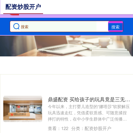
配资炒股开户
搜索
鼎盛配资 买给孩子的玩具竟是三无？揭秘“娜塔莎”娃娃线上售卖套路
今年以来，主打婴儿造型的“娜塔莎”软胶解压
玩具迅速走红，凭借柔软质感、可随意揉捏
摔打的特性，在中小学生群体中广泛传播、
热....
查看：
122
分类：
配资炒股开户