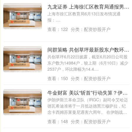
九龙证券 上海徐汇区教育局通报男幼师离世，回应网传三大疑问
上海市徐汇区教育局6月13日发布情况通
报：....
查看：
122
分类：
配资炒股开户
间群策略 共创草坪最新股东户数环比下降14.48%
共创草坪6月22日披露，截至6月20日公司股
东户数为14984户，较上期（6月10日）减少
2537户，环比降幅为14.4....
查看：
150
分类：
配资炒股开户
牛金财富 美以“斩首”行动失算？伊朗新任总司令曝光：背景更强硬、手段更激进
伊朗伊斯兰革命卫队（IRGC）副司令艾哈迈
德瓦希迪准将于一月抵达德黑兰穆萨拉，纪
念卡西姆苏莱曼尼遇害六周年。 在伊朗战
争....
查看：
148
分类：
配资炒股开户