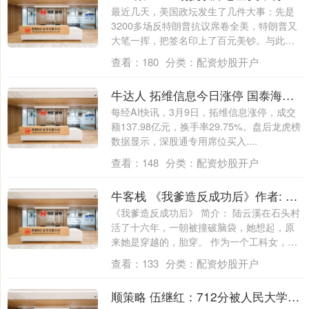
最近几天，美国政坛发生了几件大事：先是
3200多场反特朗普抗议席卷全美，特朗普又
大笔一挥，把签名印上了百元美钞。与此同
时....
查看：
180
分类：
配资炒股开户
牛达人 拓维信息今日涨停 国泰海通湛江万豪世家证券营业部净买入3.41亿元
每经AI快讯，3月9日，拓维信息涨停，成交
额137.98亿元，换手率29.75%。盘后龙虎榜
数据显示，深股通专用席位买入....
查看：
148
分类：
配资炒股开户
牛客栈 《我爹造反成功后》作者: 独恋一枝花
《我爹造反成功后》 简介： 陆云溪在石头村
活了十六年，一朝被撞破脑袋，她想起，原
来她是穿越的，胎穿。 作为一个工科女，
看....
查看：
133
分类：
配资炒股开户
顺策略 伍继红：712分被人民大学录取，毕业嫁农村生6个孩子，靠低保生活