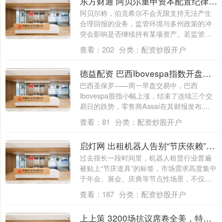
东方财通 阿贝尔重申资本配置纪律的重要性
阿贝尔称，伯克希尔不会无限支持无法产生
合理回报的业务，监管环境与多州政策的冲
突会影响是否继续持有某项资产。若监管或
政策导....
查看：
202
分类：
配资炒股开户
德益配资 巴西Ibovespa指数开盘小幅上涨，Assaí表现抢眼
巴西圣保罗——周一早盘交易中，巴西
Ibovespa股指小幅上涨，结束了连续三个交
易日的跌势，零售商Assaí在其财报发布....
查看：
81
分类：
配资炒股开户
启灯网 出租机器人告别“节庆依赖”，常态化场景订单占比已超六成
过去很长一段时间里，机器人租赁行业普遍
被贴上“节庆道具”的标签，市场需求高度集中
于年会、展会、庆典等节点性场景，不仅订
单....
查看：
187
分类：
配资炒股开户
上上策 3200场抗议席卷全美，特朗普签名印上美钞，万斯逆袭，马斯克回归