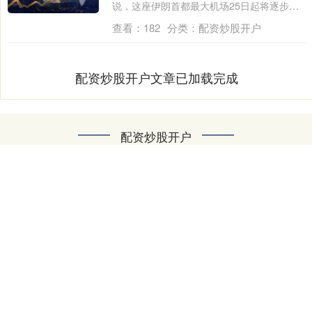
说，这座伊朗首都最大机场25日起将逐步恢
复飞....
查看：
182
分类：
配资炒股开户
配资炒股开户文章已加载完成
配资炒股开户
配资平台|股票配资平台|淘配网|股票配资行情|配资炒股开户杭
州网上配资是一家专业的金融服务平台，致力于为广大投资者
提供便捷、安全的股票配资服务。我们依托杭州优越的金融环
境，结合先进的互联网技术，为用户打造高效透明的配资流
程，帮助投资者快速提升资金使用效率，抓住市场机会。平台
拥有专业团队和严格风控体系，保障资金安全，同时提供多样
化的配资方案，满足不同投资需求。选择杭州网上配资，让您
的投资更轻松、更高效！