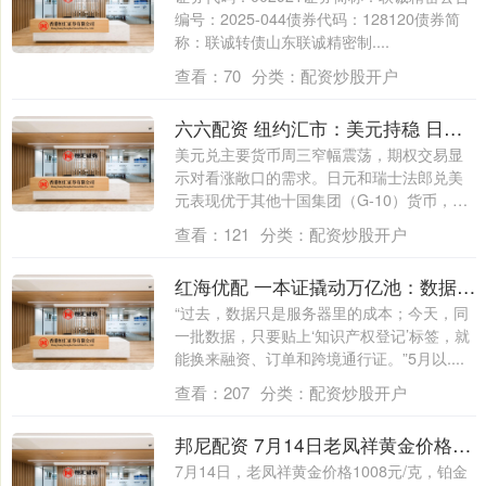
编号：2025-044债券代码：128120债券简
称：联诚转债山东联诚精密制....
查看：
70
分类：
配资炒股开户
六六配资 纽约汇市：美元持稳 日元和瑞郎表现出色
美元兑主要货币周三窄幅震荡，期权交易显
示对看涨敞口的需求。日元和瑞士法郎兑美
元表现优于其他十国集团（G-10）货币，而
加....
查看：
121
分类：
配资炒股开户
红海优配 一本证撬动万亿池：数据资产化的“政策锚”与“司法盾”_登记_企业_跨境
“过去，数据只是服务器里的成本；今天，同
一批数据，只要贴上‘知识产权登记’标签，就
能换来融资、订单和跨境通行证。”5月以....
查看：
207
分类：
配资炒股开户
邦尼配资 7月14日老凤祥黄金价格1008元克
7月14日，老凤祥黄金价格1008元/克，铂金