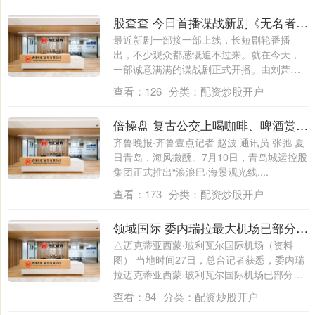
股查查 今日首播谍战新剧《无名者之光》致敬隐蔽战线默默无闻的无名英雄
最近新剧一部接一部上线，长短剧轮番播
出，不少观众都感慨追不过来。就在今天，
一部诚意满满的谍战剧正式开播。由刘萧旭
出演男主....
查看：
126
分类：
配资炒股开户
倍操盘 复古公交上喝咖啡、啤酒赏海景，浪浪巴开启“移动看海”新范式
齐鲁晚报·齐鲁壹点记者 赵波 通讯员 张弛 夏
日青岛，海风微醺。7月10日，青岛城运控股
集团正式推出“浪浪巴·海景观光线....
查看：
173
分类：
配资炒股开户
领域国际 委内瑞拉最大机场已部分恢复运营
△迈克蒂亚西蒙·玻利瓦尔国际机场（资料
图） 当地时间27日，总台记者获悉，委内瑞
拉迈克蒂亚西蒙·玻利瓦尔国际机场已部分
恢....
查看：
84
分类：
配资炒股开户