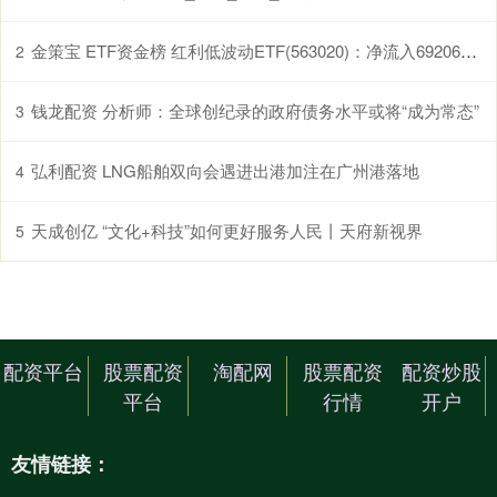
金策宝 ETF资金榜 红利低波动ETF(563020)：净流入692065万元，居可比基金前二-20250711
2
钱龙配资 分析师：全球创纪录的政府债务水平或将“成为常态”
3
弘利配资 LNG船舶双向会遇进出港加注在广州港落地
4
天成创亿 “文化+科技”如何更好服务人民丨天府新视界
5
配资平台
股票配资
淘配网
股票配资
配资炒股
平台
行情
开户
友情链接：