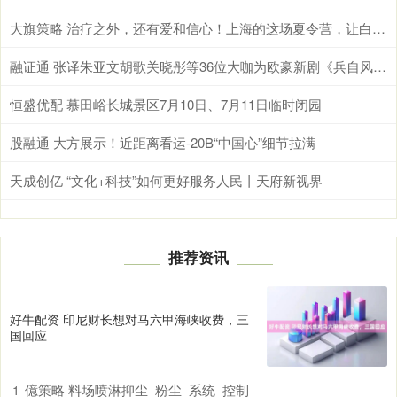
大旗策略 治疗之外，还有爱和信心！上海的这场夏令营，让白血病患儿找回笑容
融证通 张译朱亚文胡歌关晓彤等36位大咖为欧豪新剧《兵自风中来》打call
恒盛优配 慕田峪长城景区7月10日、7月11日临时闭园
股融通 大方展示！近距离看运-20B“中国心”细节拉满
天成创亿 “文化+科技”如何更好服务人民丨天府新视界
推荐资讯
好牛配资 印尼财长想对马六甲海峡收费，三
国回应
億策略 料场喷淋抑尘_粉尘_系统_控制
1