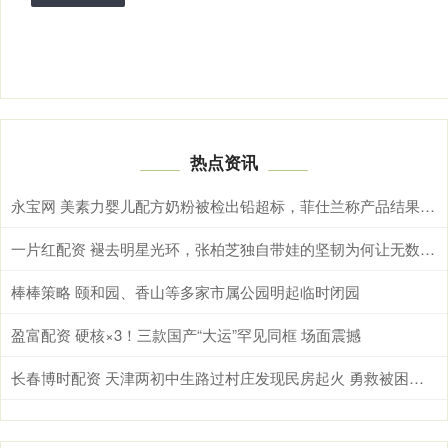
热点资讯
永宝网 美素力婴儿配方奶粉被检出铅超标，菲仕兰称产品结果符合标准并要求复核
一片红配资 褪去明星光环，张柏芝独自带娃的坚韧为何让无数妈妈共情
棒棒策略 颐和园、香山等多家市属公园明起临时闭园
盈富配资 硬核×3！三款国产“大运”罕见同框 场面震撼
长春博时配资 天津两初中生路过村庄发现民房起火 勇救被困老人