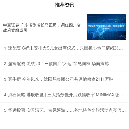
推荐资讯
申宝证券 广东省副省长马正勇，调任四川省
政府党组成员
速配资 S妈未安排大S儿女出席仪式，只因担心他们情绪悲痛，太用心了
1
盈富配资 硬核×3！三款国产“大运”罕见同框 场面震撼
2
真牛所 今年以来，沈阳局集团公司共运输粮食2111万吨
3
点石策略 港股收盘 | 三大指数低开后跌幅收窄 MINIMAX涨超20%领跑AI应用股
4
怀远股票 实景演艺、古风巡游……各地特色文旅活动点亮假期生活
5