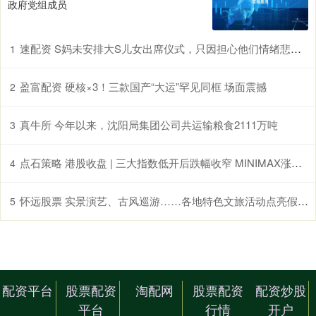
政府党组成员
速配资 S妈未安排大S儿女出席仪式，只因担心他们情绪悲痛，太用心了
1
盈富配资 硬核×3！三款国产“大运”罕见同框 场面震撼
2
真牛所 今年以来，沈阳局集团公司共运输粮食2111万吨
3
点石策略 港股收盘 | 三大指数低开后跌幅收窄 MINIMAX涨超20%领跑AI应用股
4
怀远股票 实景演艺、古风巡游……各地特色文旅活动点亮假期生活
5
配资平台
股票配资
淘配网
股票配资
配资炒股
平台
行情
开户