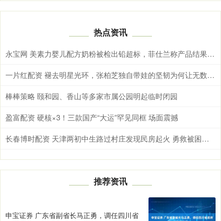
热点资讯
永宝网 美素力婴儿配方奶粉被检出铅超标，菲仕兰称产品结果符合标准并要求复核
一片红配资 褪去明星光环，张柏芝独自带娃的坚韧为何让无数妈妈共情
棒棒策略 颐和园、香山等多家市属公园明起临时闭园
盈富配资 硬核×3！三款国产“大运”罕见同框 场面震撼
长春博时配资 天津两初中生路过村庄发现民房起火 勇救被困老人
推荐资讯
申宝证券 广东省副省长马正勇，调任四川省