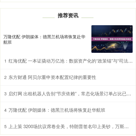
推荐资讯
万隆优配 伊朗媒体：德黑兰机场将恢复赴华
航班
红海优配 一本证撬动万亿池：数据资产化的“政策锚”与“司法盾”_登记_企业_跨境
1
东方财通 阿贝尔重申资本配置纪律的重要性
2
启灯网 出租机器人告别“节庆依赖”，常态化场景订单占比已超六成
3
万隆优配 伊朗媒体：德黑兰机场将恢复赴华航班
4
上上策 3200场抗议席卷全美，特朗普签名印上美钞，万斯逆袭，马斯克回归
5