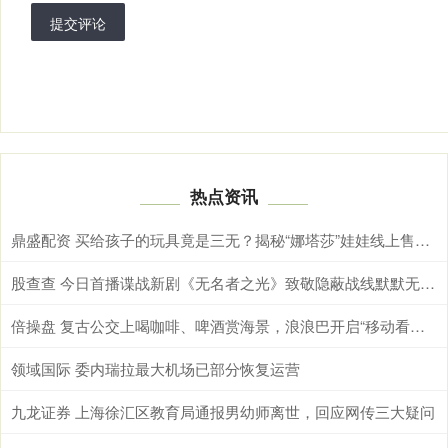
提交评论
热点资讯
鼎盛配资 买给孩子的玩具竟是三无？揭秘“娜塔莎”娃娃线上售卖套路
股查查 今日首播谍战新剧《无名者之光》致敬隐蔽战线默默无闻的无名英雄
倍操盘 复古公交上喝咖啡、啤酒赏海景，浪浪巴开启“移动看海”新范式
领域国际 委内瑞拉最大机场已部分恢复运营
九龙证券 上海徐汇区教育局通报男幼师离世，回应网传三大疑问