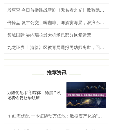
股查查 今日首播谍战新剧《无名者之光》致敬隐蔽战线默默无闻的无名英雄
倍操盘 复古公交上喝咖啡、啤酒赏海景，浪浪巴开启“移动看海”新范式
领域国际 委内瑞拉最大机场已部分恢复运营
九龙证券 上海徐汇区教育局通报男幼师离世，回应网传三大疑问
推荐资讯
万隆优配 伊朗媒体：德黑兰机
场将恢复赴华航班
红海优配 一本证撬动万亿池：数据资产化的“政策锚”与“司法盾”_登记_企业_跨境
1