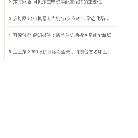
东方财通 阿贝尔重申资本配置纪律的重要性
2
启灯网 出租机器人告别“节庆依赖”，常态化场景订单占比已超六成
3
万隆优配 伊朗媒体：德黑兰机场将恢复赴华航班
4
上上策 3200场抗议席卷全美，特朗普签名印上美钞，万斯逆袭，马斯克回归
5