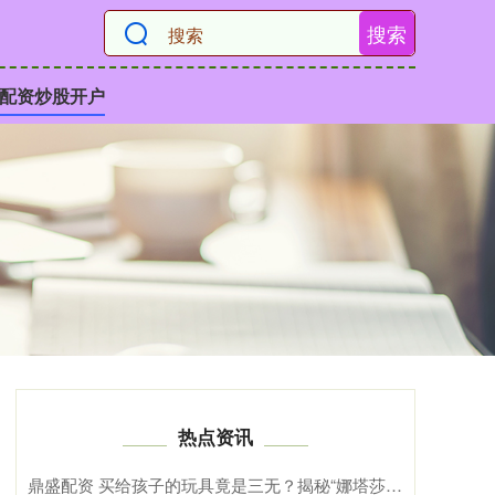
搜索
配资炒股开户
热点资讯
鼎盛配资 买给孩子的玩具竟是三无？揭秘“娜塔莎”娃娃线上售卖套路