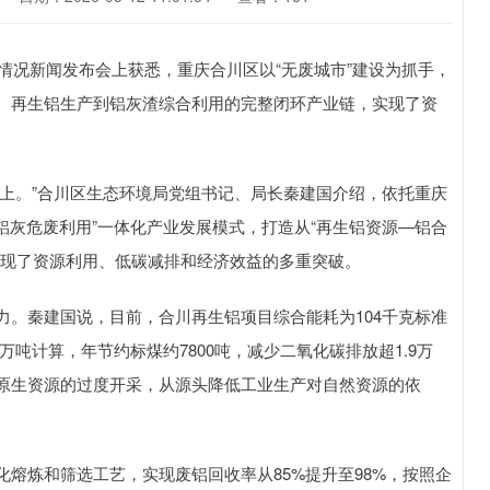
情况新闻发布会上获悉，重庆合川区以“无废城市”建设为抓手，
、再生铝生产到铝灰渣综合利用的完整闭环产业链，实现了资
上。”合川区生态环境局党组书记、局长秦建国介绍，依托重庆
铝灰危废利用”一体化产业发展模式，打造从“再生铝资源—铝合
实现了资源利用、低碳减排和经济效益的多重突破。
秦建国说，目前，合川再生铝项目综合能耗为104千克标准
万吨计算，年节约标煤约7800吨，减少二氧化碳排放超1.9万
原生资源的过度开采，从源头降低工业生产对自然资源的依
炼和筛选工艺，实现废铝回收率从85%提升至98%，按照企