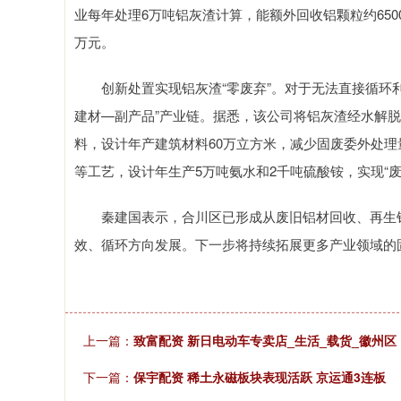
业每年处理6万吨铝灰渣计算，能额外回收铝颗粒约6500
万元。
创新处置实现铝灰渣“零废弃”。对于无法直接循环利
建材—副产品”产业链。据悉，该公司将铝灰渣经水解
料，设计年产建筑材料60万立方米，减少固废委外处理
等工艺，设计年生产5万吨氨水和2千吨硫酸铵，实现“废
秦建国表示，合川区已形成从废旧铝材回收、再生铝
效、循环方向发展。下一步将持续拓展更多产业领域的固
上一篇：
致富配资 新日电动车专卖店_生活_载货_徽州区
下一篇：
保宇配资 稀土永磁板块表现活跃 京运通3连板