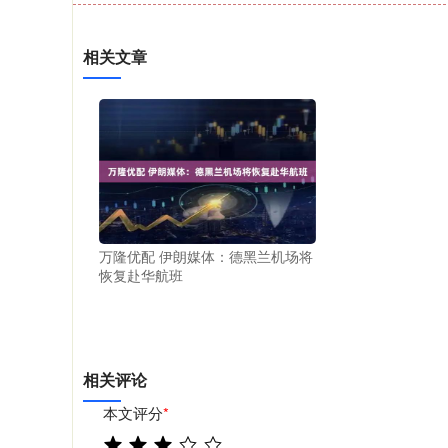
相关文章
万隆优配 伊朗媒体：德黑兰机场将
恢复赴华航班
相关评论
本文评分
*