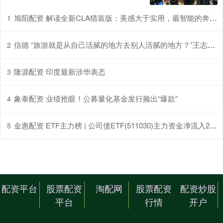
旭阳配资 解读全新CLA猎装版：美感大于实用，最智能的奔驰成为品牌独苗_mm_Brake_玻璃
1
信德 “旅游就是从自己活腻的地方去别人活腻的地方？”王志文犀利发问，嘉恒小包团用文化沉浸给出答案
2
隆源配资 印度最新涉华表态
3
象泰配资 业绩抢眼！公募量化基金发行频出“爆款”
4
金惠配资 ETF主力榜 | 公司债ETF(511030)主力资金净流入2.09亿元，居全市场第一梯队-20260309
5
配资平台
股票配资
淘配网
股票配资
配资炒股
平台
行情
开户