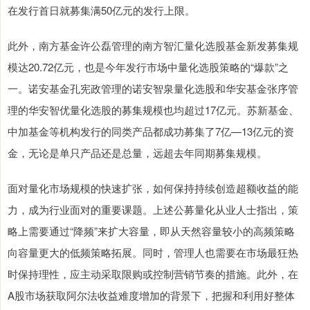
在发行首日就募集满50亿元的发行上限。
此外，南方基金许公磊管理的南方智汇量化选股基金新发募集规
模达20.72亿元，也是今年发行市场中量化选股策略的“爆款”之
一。诺安基金孔宪政管理的诺安智泉量化选股和华安基金张序管
理的华安智优量化选股的募集规模也均超过17亿元。苏新基金、
中加基金等机构发行的同类产品都成功募集了7亿—13亿元的资
金，无论是单只产品还是总量，远超去年同期募集规模。
面对量化市场规模的快速扩张，如何保持持续创造超额收益的能
力，成为行业面对的重要课题。上述公募量化从业人士指出，策
略上需要通过“降频”来扩大容量，即从天然容量较小的高频策略
向容量更大的低频策略拓展。同时，管理人也需要在市场最狂热
时保持理性，应主动采取限购或控制营销节奏的措施。此外，在
A股市场获取阿尔法收益难度增加的背景下，把握和利用好整体