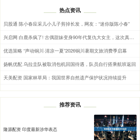
热点资讯
贝股通 陈小春应采儿小儿子剪掉长发，网友：“迷你版陈小春”
兴启网 白鹿杀疯了! 古偶甜妹变身90年代复仇大女主，这次真的不一样
优选策略 “声动铜川·清凉一夏”2026铜川暑期文旅消费季启幕
扬帆优配 乌拉圭队被取消包机回国待遇，队员自行搭乘航班返回
天美配资 国家林草局：我国世界自然遗产保护状况持续提升
推荐资讯
隆源配资 印度最新涉华表态