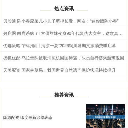
热点资讯
贝股通 陈小春应采儿小儿子剪掉长发，网友：“迷你版陈小春”
兴启网 白鹿杀疯了! 古偶甜妹变身90年代复仇大女主，这次真的不一样
优选策略 “声动铜川·清凉一夏”2026铜川暑期文旅消费季启幕
扬帆优配 乌拉圭队被取消包机回国待遇，队员自行搭乘航班返回
天美配资 国家林草局：我国世界自然遗产保护状况持续提升
推荐资讯
隆源配资 印度最新涉华表态