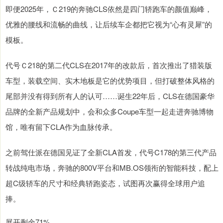
即便2025年，Ｃ219的奔驰CLS依然是四门轿跑车的颜值巅峰，
优雅的腰线和流畅的曲线，让后续车企都把它视为“心有灵犀”的
模板。
代号Ｃ218的第二代CLS在2017年的改款后，首次推出了猎装版
车型，装载空间、实木地板是它的优势项目，但打破整体风格的
尾部并没有得到所有人的认可……诞生22年后，CLS在德国豪华
品牌的全新产品规划中，会和众多Coupe车型一起走进奔驰博物
馆，唯有留下CLA作为血脉传承。
之前驾仕派在德国见证了全新CLA首发，代号C178的第三代产品
转战纯电市场，奔驰的800V平台和MB.OS领衔的智能科技，配上
超C级轿车的尺寸和经典轿跑姿态，试图再次赢得全球用户追
捧。
展开剩余71%