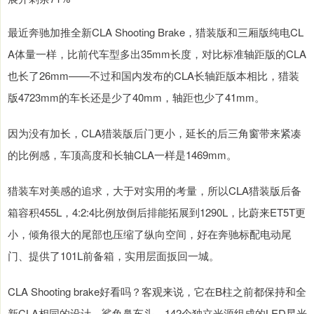
最近奔驰加推全新CLA Shooting Brake，猎装版和三厢版纯电CL
A体量一样，比前代车型多出35mm长度，对比标准轴距版的CLA
也长了26mm——不过和国内发布的CLA长轴距版本相比，猎装
版4723mm的车长还是少了40mm，轴距也少了41mm。
因为没有加长，CLA猎装版后门更小，延长的后三角窗带来紧凑
的比例感，车顶高度和长轴CLA一样是1469mm。
猎装车对美感的追求，大于对实用的考量，所以CLA猎装版后备
箱容积455L，4:2:4比例放倒后排能拓展到1290L，比蔚来ET5T更
小，倾角很大的尾部也压缩了纵向空间，好在奔驰标配电动尾
门、提供了101L前备箱，实用层面扳回一城。
CLA Shooting brake好看吗？客观来说，它在B柱之前都保持和全
新CLA相同的设计，鲨鱼鼻车头、142个独立光源组成的LED星光