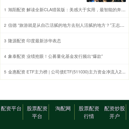
旭阳配资 解读全新CLA猎装版：美感大于实用，最智能的奔驰成为品牌独苗_mm_Brake_玻璃
1
信德 “旅游就是从自己活腻的地方去别人活腻的地方？”王志文犀利发问，嘉恒小包团用文化沉浸给出答案
2
隆源配资 印度最新涉华表态
3
象泰配资 业绩抢眼！公募量化基金发行频出“爆款”
4
金惠配资 ETF主力榜 | 公司债ETF(511030)主力资金净流入2.09亿元，居全市场第一梯队-20260309
5
配资平台
股票配资
淘配网
股票配资
配资炒股
平台
行情
开户