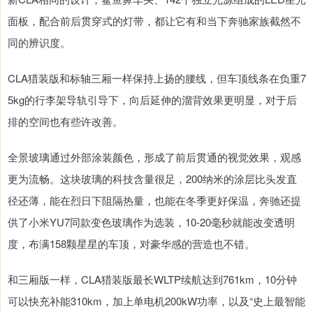
面板，配合前后贯穿式的灯带，都让它有和当下奔驰家族截然不
同的辨识度。
CLA猎装版和标轴三厢一样保持上扬的腰线，但车顶线条在负重7
5kg的行李架导轨引导下，向后延伸的溜背效果更明显，对于后
排的空间也有些许改善。
全景玻璃通过外部涂装颜色，形成了前后贯通的视觉效果，观感
更为流畅。这块玻璃的科技含量很足，200纳米的涂层比头发直
径还薄，能在烈日下阻隔热量，也能在冬季更好保温，奔驰还提
供了小米YU7同款变色玻璃作为选装，10-20毫秒就能改变透明
度，布满158颗星星的车顶，对豪华感的营造也不错。
和三厢版一样，CLA猎装版最长WLTP续航达到761km，10分钟
可以快充补能310km，加上单电机200kW功率，以及“史上最智能