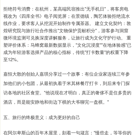
拒绝符号消费：在杭州，某高端民宿推出"无手机日"，将客房电
视改为《四库全书》电子阅览屏；在景德镇，陶艺体验拒绝流水
线作业，要求客人从挖泥开始制作专属茶器。 建立文化契约：敦
煌研究院与旅行社合作推出"文物保护贡献积分"，游客参与洞窟
微环境监测可兑换深度讲解服务，让旅行成为文化守护行动。 重
塑评价体系：马蜂窝最新数据显示，"文化沉浸度""在地体验感"已
成为年轻游客选择产品的核心指标，传统"打卡数量"的权重下降
至12%。
嘉恒大散的创始人嘉琪分享过一个故事：有位企业家连续三年参
加他们的小包团，从最初执着于米其林餐厅打卡，到后来专门探
访各地的社区食堂。"他说现在才明白，真正的奢侈不是住多贵的
酒店，而是能安静地和街边下棋的大爷聊完一盘棋。"
五、旅行的终极意义：成为更好的自己
在阿尔卑斯山的百年木屋里，刻着一句箴言："慢些走，等等你的