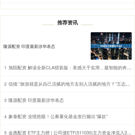
推荐资讯
隆源配资 印度最新涉华表态
旭阳配资 解读全新CLA猎装版：美感大于实用，最智能的奔驰成为品牌独苗_mm_Brake_玻璃
1
信德 “旅游就是从自己活腻的地方去别人活腻的地方？”王志文犀利发问，嘉恒小包团用文化沉浸给出答案
2
隆源配资 印度最新涉华表态
3
象泰配资 业绩抢眼！公募量化基金发行频出“爆款”
4
金惠配资 ETF主力榜 | 公司债ETF(511030)主力资金净流入2.09亿元，居全市场第一梯队-20260309
5