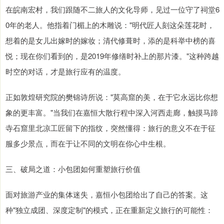
在皖南宏村，我们跟随不二旅人的文化导师，见过一位守了祠堂6
0年的老人。他指着门楣上的木雕说："明代匠人刻这朵莲花时，
想着的是女儿出嫁时的嫁妆；清代修葺时，添的是科举中榜的喜
悦；现在你们看到的，是2019年修缮时补上的那片漆。"这种跨越
时空的对话，才是旅行应有的温度。
正如敦煌研究院的樊锦诗所说："莫高窟的美，在于它永远比你想
象的更丰富。"当我们在嘉恒大散行程中深入河西走廊，触摸马蹄
寺石窟里北凉工匠留下的指纹，突然懂得：旅行的意义不在于征
服多少景点，而在于让不同的文明在你心中生根。
三、破局之道：小包团如何重塑旅行价值
面对旅游产业的集体迷失，嘉恒小包团给出了自己的答案。这
种"独立成团、深度定制"的模式，正在重新定义旅行的可能性：