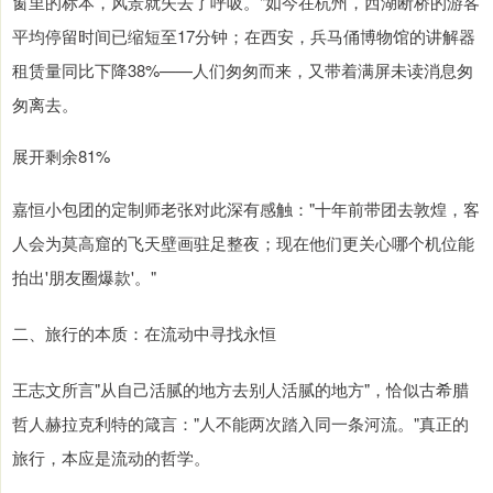
窗里的标本，风景就失去了呼吸。"如今在杭州，西湖断桥的游客
平均停留时间已缩短至17分钟；在西安，兵马俑博物馆的讲解器
租赁量同比下降38%——人们匆匆而来，又带着满屏未读消息匆
匆离去。
展开剩余81%
嘉恒小包团的定制师老张对此深有感触："十年前带团去敦煌，客
人会为莫高窟的飞天壁画驻足整夜；现在他们更关心哪个机位能
拍出'朋友圈爆款'。"
二、旅行的本质：在流动中寻找永恒
王志文所言"从自己活腻的地方去别人活腻的地方"，恰似古希腊
哲人赫拉克利特的箴言："人不能两次踏入同一条河流。"真正的
旅行，本应是流动的哲学。