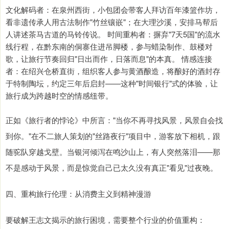
文化解码者：在泉州西街，小包团会带客人拜访百年漆篮作坊，
看非遗传承人用古法制作"竹丝镶嵌"；在大理沙溪，安排马帮后
人讲述茶马古道的马铃传说。 时间重构者：摒弃"7天5国"的流水
线行程，在黔东南的侗寨住进吊脚楼，参与蜡染制作、鼓楼对
歌，让旅行节奏回归"日出而作，日落而息"的本真。 情感连接
者：在绍兴仓桥直街，组织客人参与黄酒酿造，将酿好的酒封存
于特制陶坛，约定三年后启封——这种"时间银行"式的体验，让
旅行成为跨越时空的情感纽带。
正如《旅行者的悖论》中所言："当你不再寻找风景，风景自会找
到你。"在不二旅人策划的"丝路夜行"项目中，游客放下相机，跟
随驼队穿越戈壁。当银河倾泻在鸣沙山上，有人突然落泪——那
不是感动于风景，而是惊觉自己已太久没有真正"看见"过夜晚。
四、重构旅行伦理：从消费主义到精神漫游
要破解王志文揭示的旅行困境，需要整个行业的价值重构：