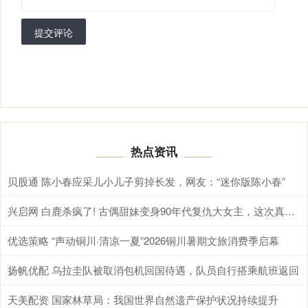
提交评论
热点资讯
贝股通 陈小春应采儿小儿子剪掉长发，网友：“迷你版陈小春”
兴启网 白鹿杀疯了! 古偶甜妹变身90年代复仇大女主，这次真的不一样
优选策略 “声动铜川·清凉一夏”2026铜川暑期文旅消费季启幕
扬帆优配 乌拉圭队被取消包机回国待遇，队员自行搭乘航班返回
天美配资 国家林草局：我国世界自然遗产保护状况持续提升