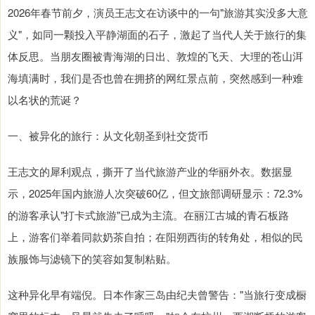
2026年春节前夕，演员王志文在访谈中的一句"旅游其实没多大意
义"，如同一颗投入平静湖面的石子，激起了当代人关于旅行的集
体反思。当朋友圈被青海湖的日出、敦煌的飞天、大理的苍山洱
海填满时，我们是否也曾在拥挤的网红景点前，突然感到一种难
以名状的荒诞？
一、被异化的旅行：从文化朝圣到社交货币
王志文的犀利观点，撕开了当代旅游产业的华丽外衣。数据显
示，2025年国内旅游人次突破60亿，但文旅部调研显示：72.3%
的游客承认"打卡式旅游"已成为主流。在丽江古城的青石板路
上，游客们举着同款奶茶自拍；在阳朔西街的转角处，相似的民
族服饰与滤镜下的笑容如复制粘贴。
这种异化早有端倪。日本作家三岛由纪夫曾警告："当旅行变成橱