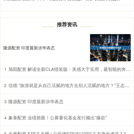
推荐资讯
隆源配资 印度最新涉华表态
旭阳配资 解读全新CLA猎装版：美感大于实用，最智能的奔驰成为品牌独苗_mm_Brake_玻璃
1
信德 “旅游就是从自己活腻的地方去别人活腻的地方？”王志文犀利发问，嘉恒小包团用文化沉浸给出答案
2
隆源配资 印度最新涉华表态
3
象泰配资 业绩抢眼！公募量化基金发行频出“爆款”
4
金惠配资 ETF主力榜 | 公司债ETF(511030)主力资金净流入2.09亿元，居全市场第一梯队-20260309
5