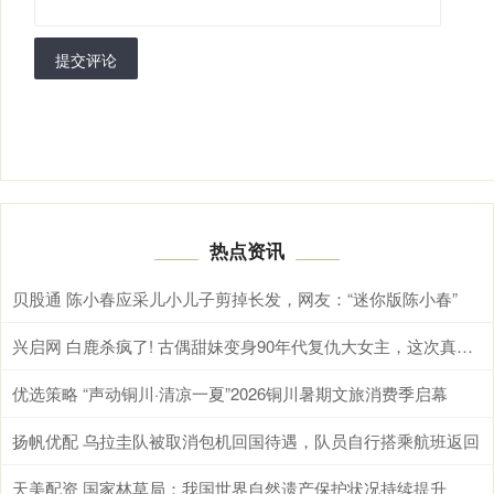
提交评论
热点资讯
贝股通 陈小春应采儿小儿子剪掉长发，网友：“迷你版陈小春”
兴启网 白鹿杀疯了! 古偶甜妹变身90年代复仇大女主，这次真的不一样
优选策略 “声动铜川·清凉一夏”2026铜川暑期文旅消费季启幕
扬帆优配 乌拉圭队被取消包机回国待遇，队员自行搭乘航班返回
天美配资 国家林草局：我国世界自然遗产保护状况持续提升