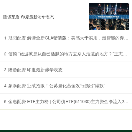
隆源配资 印度最新涉华表态
旭阳配资 解读全新CLA猎装版：美感大于实用，最智能的奔驰成为品牌独苗_mm_Brake_玻璃
1
信德 “旅游就是从自己活腻的地方去别人活腻的地方？”王志文犀利发问，嘉恒小包团用文化沉浸给出答案
2
隆源配资 印度最新涉华表态
3
象泰配资 业绩抢眼！公募量化基金发行频出“爆款”
4
金惠配资 ETF主力榜 | 公司债ETF(511030)主力资金净流入2.09亿元，居全市场第一梯队-20260309
5