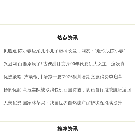
热点资讯
贝股通 陈小春应采儿小儿子剪掉长发，网友：“迷你版陈小春”
兴启网 白鹿杀疯了! 古偶甜妹变身90年代复仇大女主，这次真的不一样
优选策略 “声动铜川·清凉一夏”2026铜川暑期文旅消费季启幕
扬帆优配 乌拉圭队被取消包机回国待遇，队员自行搭乘航班返回
天美配资 国家林草局：我国世界自然遗产保护状况持续提升
推荐资讯