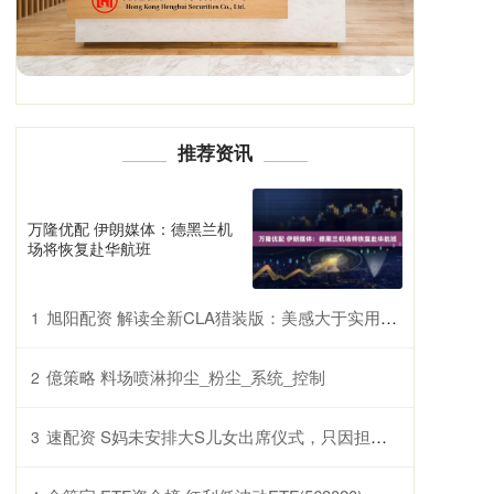
推荐资讯
万隆优配 伊朗媒体：德黑兰机
场将恢复赴华航班
旭阳配资 解读全新CLA猎装版：美感大于实用，最智能的奔驰成为品牌独苗_mm_Brake_玻璃
1
億策略 料场喷淋抑尘_粉尘_系统_控制
2
速配资 S妈未安排大S儿女出席仪式，只因担心他们情绪悲痛，太用心了
3