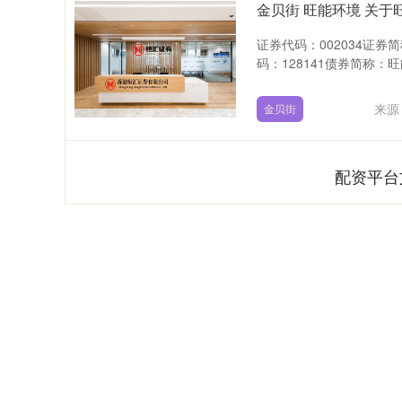
金贝街 旺能环境 关
证券代码：002034证券
码：128141债券简称：旺
来源
金贝街
配资平台