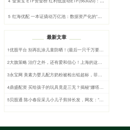
金策宝 ETF资金榜 红利低波动ETF(563020)：净流入692065万元，居可比基金前二-20250711
4
红海优配 一本证撬动万亿池：数据资产化的“政策锚”与“司法盾”_登记_企业_跨境
5
最新文章
优股平台 别再乱涂儿童防晒！(最后一只千万要避雷)
1
大旗策略 治疗之外，还有爱和信心！上海的这场夏令营，让白血病患儿找回笑容
2
永宝网 美素力婴儿配方奶粉被检出铅超标，菲仕兰称产品结果符合标准并要求复核
3
鼎盛配资 买给孩子的玩具竟是三无？揭秘“娜塔莎”娃娃线上售卖套路
4
贝股通 陈小春应采儿小儿子剪掉长发，网友：“迷你版陈小春”
5